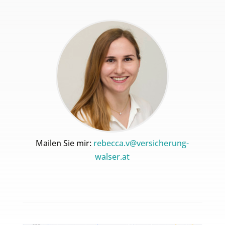
Mailen Sie mir:
rebecca.v@versicherung-
walser.at