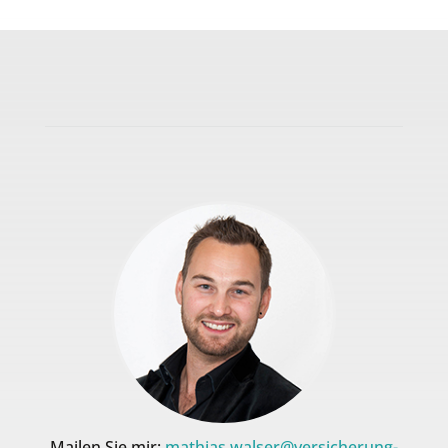
Mailen Sie mir:
mathias.walser@versicherung-